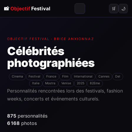
📸
Objectif
Festival
🌙
🛒
OBJECTIF FESTIVAL · BRICE ANXIONNAZ
Célébrités
photographiées
Cinema
Festival
France
Film
International
Cannes
Del
Italie
Mostra
Venise
2025
82Eme
Personnalités rencontrées lors des festivals, fashion
weeks, concerts et événements culturels.
875
personnalités
6 168
photos