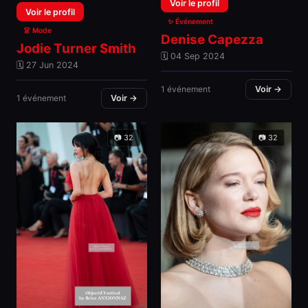
Voir le profil
Voir le profil
✨ Événement
👗 Mode
Denise Capezza
Jodie Turner Smith
🗓 04 Sep 2024
🗓 27 Jun 2024
1 événement
Voir →
1 événement
Voir →
📷 32
📷 32