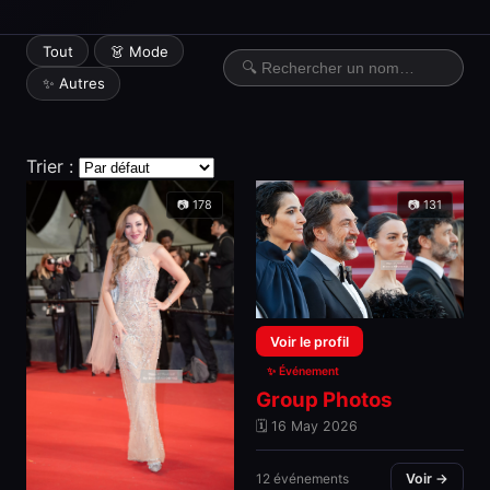
Tout
👗 Mode
✨ Autres
Trier :
📷 178
📷 131
Voir le profil
✨ Événement
Group Photos
🗓 16 May 2026
12 événements
Voir →