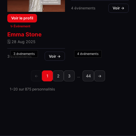
4 événements
Voir →
Voir le profil
✨ Événement
Emma Stone
🗓 28 Aug 2025
3 événements
4 événements
3 événements
Voir →
←
1
2
3
44
→
…
1–20 sur 875 personnalités