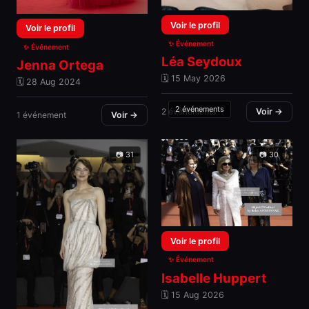
Voir le profil
Voir le profil
✨ Événement
✨ Événement
Léa Seydoux
Jenna Ortega
🗓 15 May 2026
🗓 28 Aug 2024
2 événements
2 événements
Voir →
1 événement
Voir →
📷 31
📷 30
Voir le profil
✨ Événement
Isabelle Huppert
🗓 15 Aug 2026