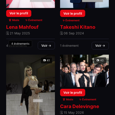
Voir le profil
Voir le profil
👗 Mode
✨ Événement
✨ Événement
Lena Mahfouf
Takeshi Kitano
🗓 21 May 2025
🗓 06 Sep 2024
4 événements
4 événements
Voir →
1 événement
Voir →
📷 41
📷 40
Voir le profil
👗 Mode
✨ Événement
Cara Delevingne
🗓 15 May 2026