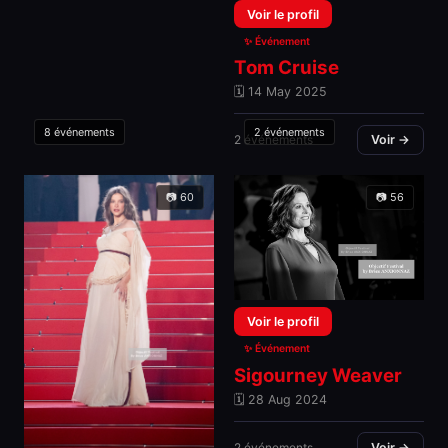
Voir le profil
✨ Événement
Tom Cruise
🗓 14 May 2025
8 événements
2 événements
2 événements
Voir →
📷 60
📷 56
Voir le profil
✨ Événement
Sigourney Weaver
🗓 28 Aug 2024
2 événements
Voir →