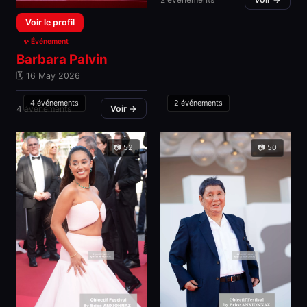
Voir le profil
✨ Événement
Barbara Palvin
🗓 16 May 2026
4 événements
2 événements
4 événements
Voir →
📷 52
📷 50