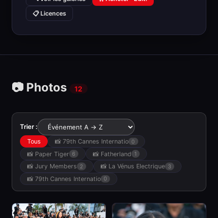
📋 Licences
📷 Photos
12
Trier :
Tous
📸 79th Cannes Internatio
0
📸 Paper Tiger
📸 Fatherland
6
1
📸 Jury Members
📸 La Vénus Electrique
2
3
📸 79th Cannes Internatio
0