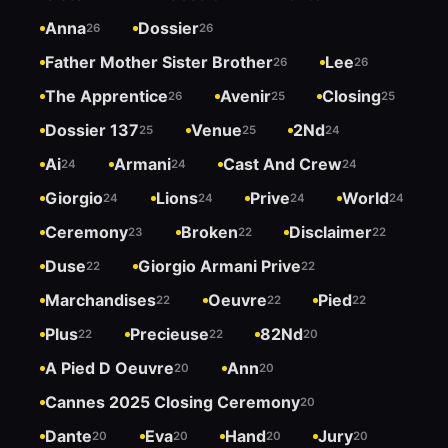
Anna
Dossier
26
26
Father Mother Sister Brother
Lee
26
26
The Apprentice
Avenir
Closing
26
25
25
Dossier 137
Venue
2Nd
25
25
24
Ai
Armani
Cast And Crew
24
24
24
Giorgio
Lions
Prive
World
24
24
24
24
Ceremony
Broken
Disclaimer
23
22
22
Duse
Giorgio Armani Prive
22
22
Marchandises
Oeuvre
Pied
22
22
22
Plus
Precieuse
82Nd
22
22
20
A Pied D Oeuvre
Ann
20
20
Cannes 2025 Closing Ceremony
20
Dante
Eva
Hand
Jury
20
20
20
20