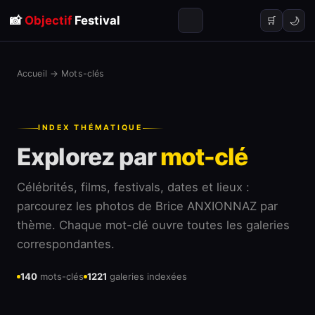
📸
Objectif
Festival
🌙
🛒
Accueil
→
Mots-clés
INDEX THÉMATIQUE
Explorez par
mot-clé
Célébrités, films, festivals, dates et lieux :
parcourez les photos de Brice ANXIONNAZ par
thème. Chaque mot-clé ouvre toutes les galeries
correspondantes.
140
mots-clés
1221
galeries indexées
Cinema
Festival
France
Film