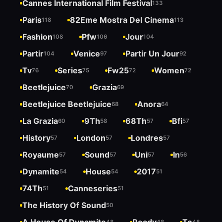
Cannes International Film Festival
133
Paris
82Eme Mostra Del Cinema
118
113
Fashion
Pfw
Jour
108
106
104
Partir
Venice
Partir Un Jour
104
97
92
Tv
Series
Fw25
Women
76
75
72
72
Beetlejuice
Grazia
70
69
Beetlejuice Beetlejuice
Anora
68
64
La Grazia
9Th
68Th
Bfi
60
58
57
57
History
London
Londres
57
57
57
Royaume
Sound
Uni
In
57
57
57
56
Dynamite
House
2017
54
54
51
74Th
Canneseries
51
51
The History Of Sound
50
48
48
48