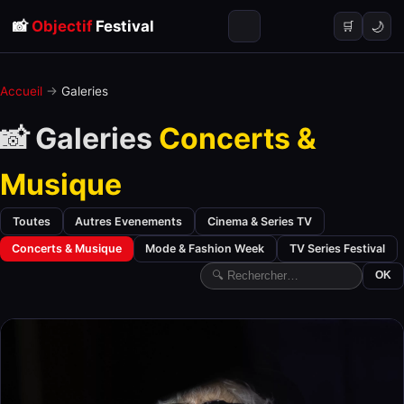
📸
Objectif
Festival
🌙
🛒
Accueil
→
Galeries
📸 Galeries
Concerts &
Musique
Toutes
Autres Evenements
Cinema & Series TV
Concerts & Musique
Mode & Fashion Week
TV Series Festival
OK