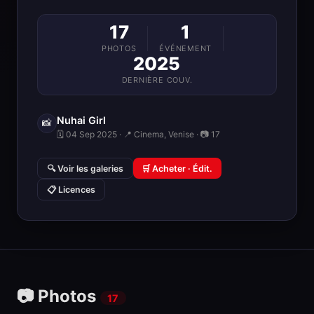
17
1
PHOTOS
ÉVÉNEMENT
2025
DERNIÈRE COUV.
Nuhai Girl
📸
🗓 04 Sep 2025 · 📍 Cinema, Venise · 📷 17
🔍 Voir les galeries
🛒 Acheter · Édit.
📋 Licences
📷 Photos
17