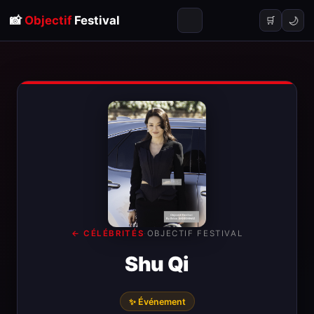
📸
Objectif
Festival
🌙
🛒
← CÉLÉBRITÉS
·
OBJECTIF FESTIVAL
Shu Qi
✨ Événement