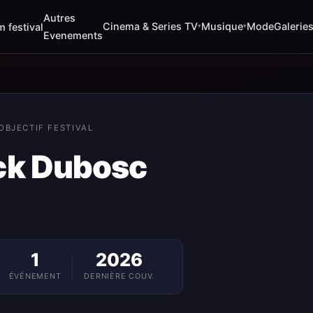
Autres
Cinema & Series TV
Musique
Mode
Galerie
m festival
▾
▾
Evenements
OBJECTIF FESTIVAL
ck Dubosc
1
2026
ÉVÉNEMENT
DERNIÈRE COUV.