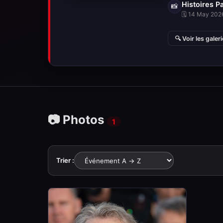
Histoires Pa
📸
🗓 14 May 2026
🔍 Voir les galer
📷 Photos
1
Trier :