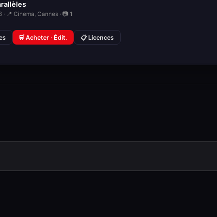
rallèles
 · 📍 Cinema, Cannes · 📷 1
ies
🛒 Acheter · Édit.
📋 Licences