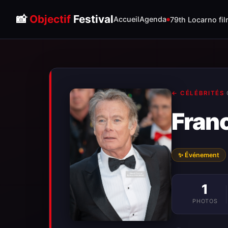
📸
Objectif
Festival
Accueil
Agenda
79th Locarno fil
← CÉLÉBRITÉS
·
Fran
✨ Événement
1
PHOTOS