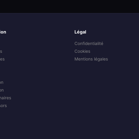
ion
Légal
Confidentialité
s
Cookies
es
Mentions légales
on
on
naires
sors