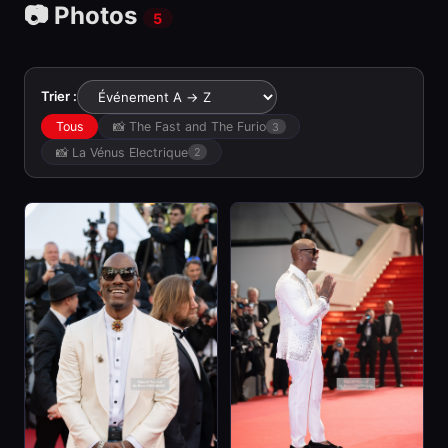
📷 Photos
5
Trier :
Tous
📸 The Fast and The Furio
3
📸 La Vénus Electrique
2