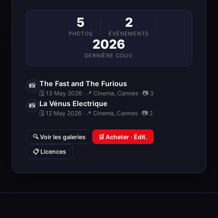
5
2
PHOTOS
ÉVÉNEMENTS
2026
DERNIÈRE COUV.
The Fast and The Furious
📸
🗓 13 May 2026 · 📍 Cinema, Cannes · 📷 3
La Vénus Electrique
📸
🗓 12 May 2026 · 📍 Cinema, Cannes · 📷 2
🔍 Voir les galeries
🛒 Acheter · Édit.
📋 Licences