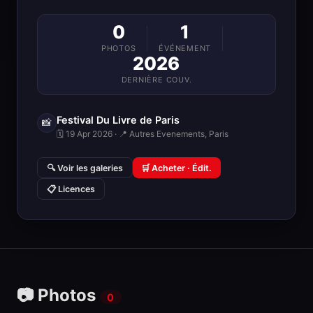
0
1
PHOTOS
ÉVÉNEMENT
2026
DERNIÈRE COUV.
Festival Du Livre de Paris
📸
🗓 19 Apr 2026 · 📍 Autres Evenements, Paris
🔍 Voir les galeries
🛒 Acheter · Édit.
📋 Licences
📷 Photos
0