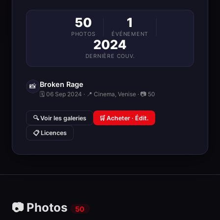
50
1
PHOTOS
ÉVÉNEMENT
2024
DERNIÈRE COUV.
Broken Rage
📸
🗓 06 Sep 2024 · 📍 Cinema, Venise · 📷 50
🔍 Voir les galeries
🛒 Acheter · Édit.
📋 Licences
📷 Photos
50