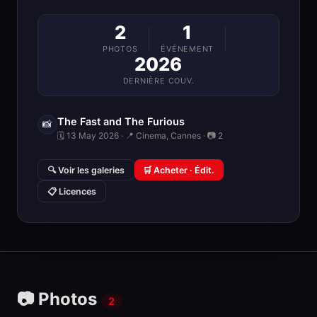
2
1
PHOTOS
ÉVÉNEMENT
2026
DERNIÈRE COUV.
The Fast and The Furious
📸
🗓 13 May 2026 · 📍 Cinema, Cannes · 📷 2
🔍 Voir les galeries
🛒 Acheter · Édit.
📋 Licences
📷 Photos
2