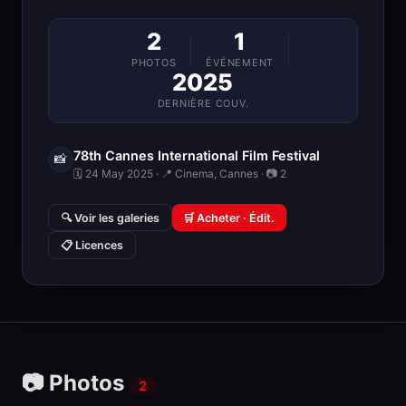
2
1
PHOTOS
ÉVÉNEMENT
2025
DERNIÈRE COUV.
78th Cannes International Film Festival
📸
🗓 24 May 2025 · 📍 Cinema, Cannes · 📷 2
🔍 Voir les galeries
🛒 Acheter · Édit.
📋 Licences
📷 Photos
2