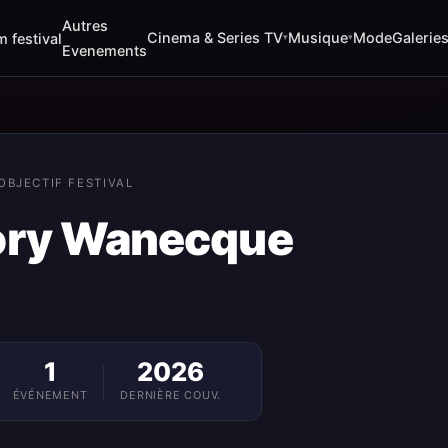
Autres
Cinema & Series TV
Musique
Mode
Galerie
m festival
▾
▾
Evenements
OBJECTIF FESTIVAL
ory Wanecque
1
2026
ÉVÉNEMENT
DERNIÈRE COUV.