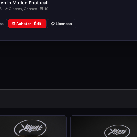
en in Motion Photocall
 · 📍 Cinema, Cannes · 📷 10
ies
🛒 Acheter · Édit.
📋 Licences