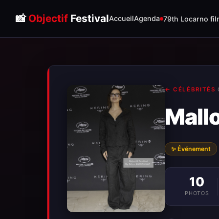
📸
Objectif
Festival
Accueil
Agenda
79th Locarno fil
← CÉLÉBRITÉS
·
Mall
✨ Événement
10
PHOTOS