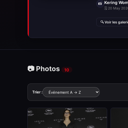
Kering Wom
📸
🗓 20 May 2026
🔍 Voir les galer
📷 Photos
10
Trier :