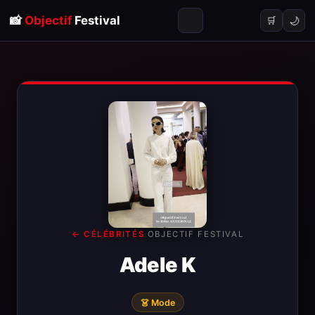
📸
Objectif
Festival
🌙
🛒
← CÉLÉBRITÉS
·
OBJECTIF FESTIVAL
Adele K
👗 Mode