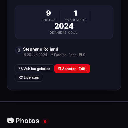
9
1
PHOTOS
ÉVÉNEMENT
2024
DERNIÈRE COUV.
Stephane Rolland
👗
🗓 25 Jun 2024 · 📍 Fashion, Paris · 📷 9
🔍 Voir les galeries
🛒 Acheter · Édit.
📋 Licences
📷 Photos
9