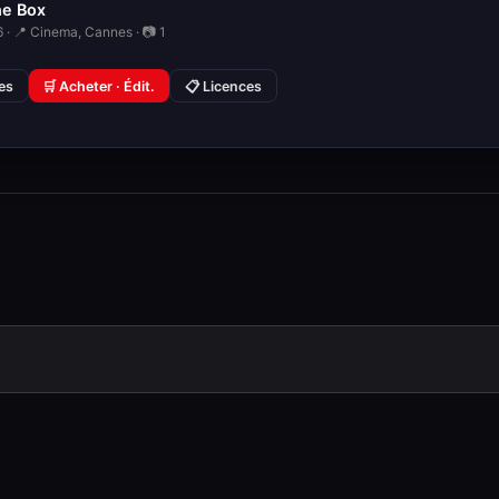
he Box
 · 📍 Cinema, Cannes · 📷 1
ies
🛒 Acheter · Édit.
📋 Licences