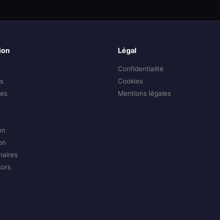
ion
Légal
Confidentialité
s
Cookies
es
Mentions légales
on
on
naires
sors