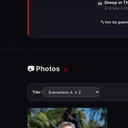
Sheep in T
📸
🗓 16 May 2026
🔍 Voir les galer
📷 Photos
1
Trier :