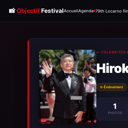
📸
Objectif
Festival
Accueil
Agenda
79th Locarno fil
← CÉLÉBRITÉS
·
Hiro
✨ Événement
1
PHOTOS