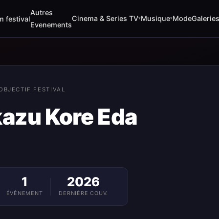
Autres
Cinema & Series TV
Musique
Mode
Galerie
m festival
▾
▾
Evenements
OBJECTIF FESTIVAL
kazu Kore Eda
1
2026
ÉVÉNEMENT
DERNIÈRE COUV.