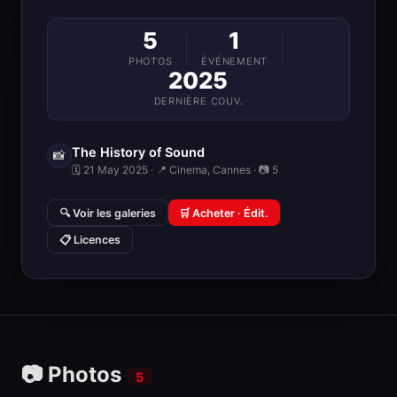
5
1
PHOTOS
ÉVÉNEMENT
2025
DERNIÈRE COUV.
The History of Sound
📸
🗓 21 May 2025 · 📍 Cinema, Cannes · 📷 5
🔍 Voir les galeries
🛒 Acheter · Édit.
📋 Licences
📷 Photos
5