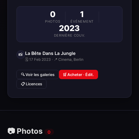
0
1
PHOTOS
ÉVÉNEMENT
2023
DERNIÈRE COUV.
La Bête Dans La Jungle
📸
🗓 17 Feb 2023 · 📍 Cinema, Berlin
🔍 Voir les galeries
🛒 Acheter · Édit.
📋 Licences
📷 Photos
0