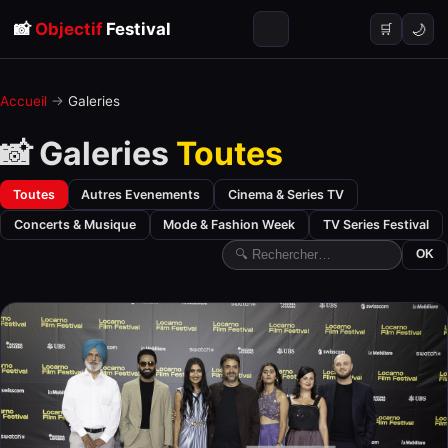
📸
Objectif
Festival
🌙
🛒
Accueil
→
Galeries
📸 Galeries
Toutes
Toutes
Autres Evenements
Cinema & Series TV
Concerts & Musique
Mode & Fashion Week
TV Series Festival
OK