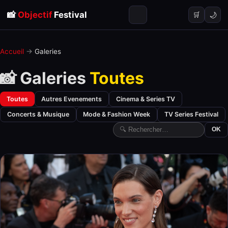
📸
Objectif
Festival
🌙
🛒
Accueil
→
Galeries
📸 Galeries
Toutes
Toutes
Autres Evenements
Cinema & Series TV
Concerts & Musique
Mode & Fashion Week
TV Series Festival
OK