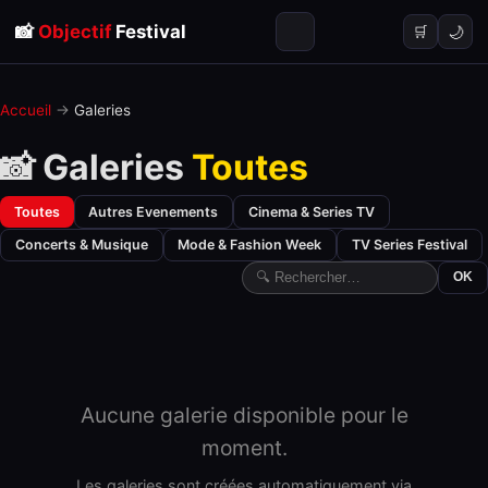
📸
Objectif
Festival
🌙
🛒
Accueil
→
Galeries
📸 Galeries
Toutes
Toutes
Autres Evenements
Cinema & Series TV
Concerts & Musique
Mode & Fashion Week
TV Series Festival
OK
Aucune galerie disponible pour le
moment.
Les galeries sont créées automatiquement via