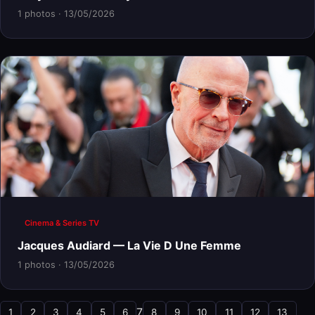
1 photos · 13/05/2026
Cinema & Series TV
Jacques Audiard — La Vie D Une Femme
1 photos · 13/05/2026
7
1
2
3
4
5
6
8
9
10
11
12
13