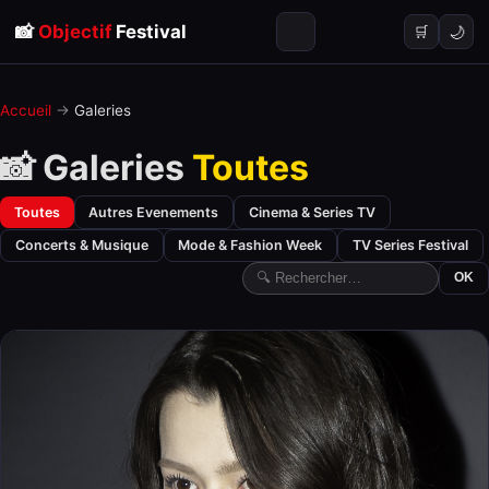
📸
Objectif
Festival
🌙
🛒
Accueil
→
Galeries
📸 Galeries
Toutes
Toutes
Autres Evenements
Cinema & Series TV
Concerts & Musique
Mode & Fashion Week
TV Series Festival
OK