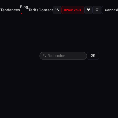
Blog
🔍
s
Tendances
Tarifs
Contact
♥
🛒
Pour vous
Connex
OK