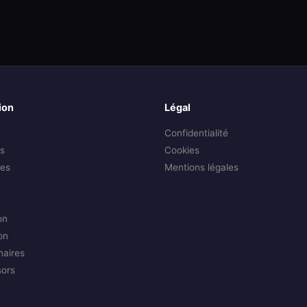
ion
Légal
Confidentialité
s
Cookies
es
Mentions légales
on
on
naires
sors