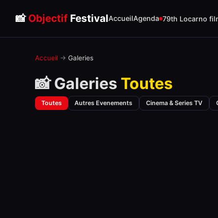
📸
Objectif
Festival
Accueil
Agenda
79th Locarno fil
Accueil
→
Galeries
📸 Galeries
Toutes
Toutes
Autres Evenements
Cinema & Series TV