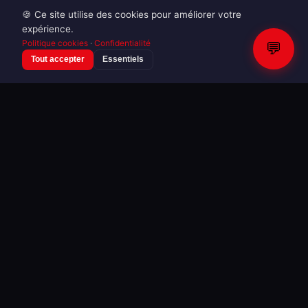
🍪 Ce site utilise des cookies pour améliorer votre
expérience.
Politique cookies
·
Confidentialité
💬
Tout accepter
Essentiels
VOIR TOUTES LES GALERIES DU 17/05/2026 →
SAMEDI 16/05/2026
16
34 galeries