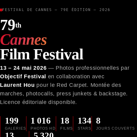
FESTIVAL DE CANNES — 79E ÉDITION — 2026
79
th
Cannes
Film Festival
13 – 24 mai 2026
— Photos professionnelles par
Objectif Festival
en collaboration avec
Laurent Hou
pour le Red Carpet. Montée des
marches, photocalls, press junkets & backstage.
Licence éditoriale disponible.
199
1 016
18
134
8
GALERIES
PHOTOS HD
FILMS
STARS
JOURS COUVERTS
13
5 320