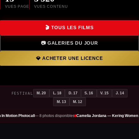
VUES PAGE
VUES CONTENU
🎬 TOUS LES FILMS
📷 GALERIES DU JOUR
💎 ACHETER UNE LICENCE
M. 20
L. 18
D. 17
S. 16
V. 15
J. 14
FESTIVAL
M. 13
M. 12
l
— 8 photos disponibles
Camelia Jordana — Kering Women In Motion Photocall