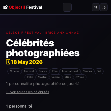
📸
Objectif
Festival
🌙
🛒
OBJECTIF FESTIVAL · BRICE ANXIONNAZ
Célébrités
photographiées
🗓 18 May 2026
Cinema
Festival
France
Film
International
Cannes
Del
Italie
Mostra
Venise
2025
82Eme
1 personnalité photographiée ce jour-là.
← Voir toutes les célébrités
1
personnalité