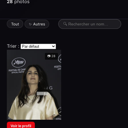
28
photos
Tout
✨ Autres
Trier :
📷 28
Voir le profil