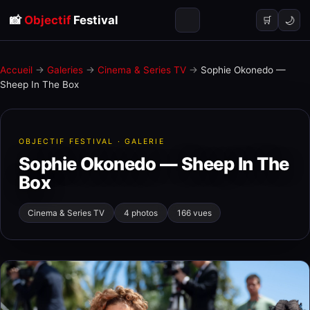
📸
Objectif
Festival
🌙
🛒
Accueil
→
Galeries
→
Cinema & Series TV
→
Sophie Okonedo —
Sheep In The Box
OBJECTIF FESTIVAL · GALERIE
Sophie Okonedo — Sheep In The
Box
Cinema & Series TV
4 photos
166 vues