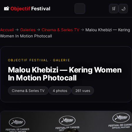
📸
Objectif
Festival
🌙
🛒
Accueil
→
Galeries
→
Cinema & Series TV
→
Malou Khebizi — Kering
Women In Motion Photocall
OBJECTIF FESTIVAL · GALERIE
Malou Khebizi — Kering Women
In Motion Photocall
Cinema & Series TV
4 photos
261 vues