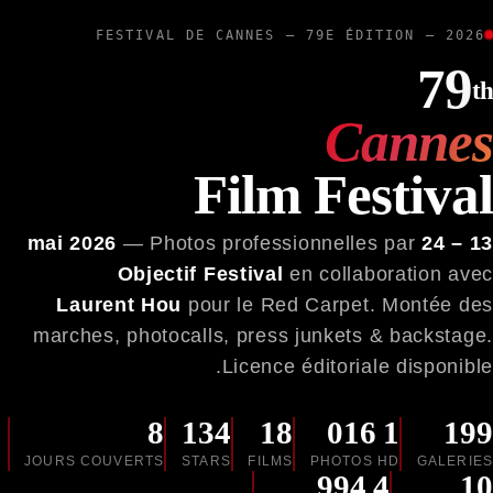
FESTIVAL DE CANNES — 79E ÉDITION — 2026
79
th
Cannes
Film Festival
— Photos professionnelles par
13 – 24 mai 2026
Objectif Festival
en collaboration avec
Laurent Hou
pour le Red Carpet. Montée des
marches, photocalls, press junkets & backstage.
Licence éditoriale disponible.
8
134
18
1 016
199
JOURS COUVERTS
STARS
FILMS
PHOTOS HD
GALERIES
4 994
10