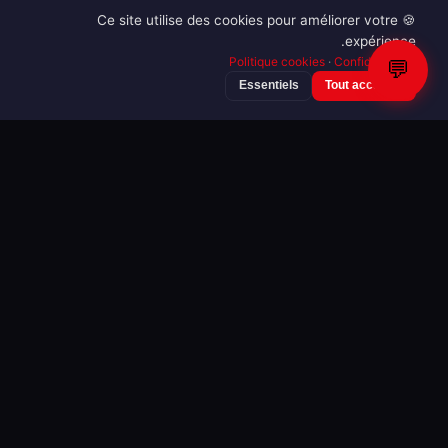
🍪 Ce site utilise des cookies pour améliorer votre
expérience.
Politique cookies
·
Confidentialité
💬
Essentiels
Tout accepter
VOIR TOUTES LES GALERIES DU 17/05/2026 →
SAMEDI 16/05/2026
34 galeries
16