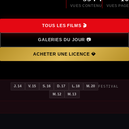
VUES CONTENU
VUES PAGE
🎬 TOUS LES FILMS
📷 GALERIES DU JOUR
💎 ACHETER UNE LICENCE
J. 14
V. 15
S. 16
D. 17
L. 18
M. 20
FESTIVAL
M. 12
M. 13