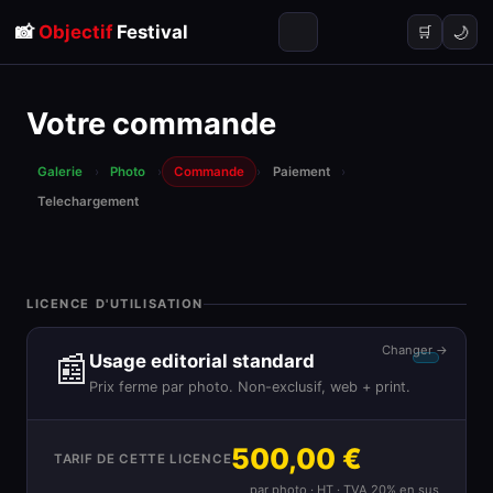
📸
Objectif
Festival
🌙
🛒
Votre commande
Galerie
›
Photo
›
Commande
›
Paiement
›
Telechargement
LICENCE D'UTILISATION
Changer →
📰
Usage editorial standard
Prix ferme par photo. Non-exclusif, web + print.
500,00 €
TARIF DE CETTE LICENCE
par photo · HT · TVA 20% en sus