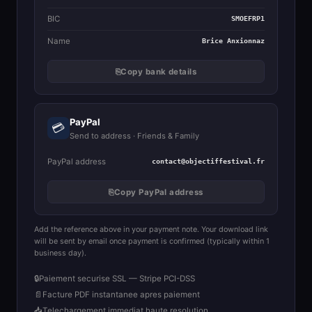
BIC
SMOEFRP1
Name
Brice Anxionnaz
⎘
Copy bank details
PayPal
💳
Send to address · Friends & Family
PayPal address
contact@objectiffestival.fr
⎘
Copy PayPal address
Add the reference above in your payment note. Your download link
will be sent by email once payment is confirmed (typically within 1
business day).
🔒
Paiement securise SSL — Stripe PCI-DSS
📄
Facture PDF instantanee apres paiement
📥
Telechargement immediat haute resolution