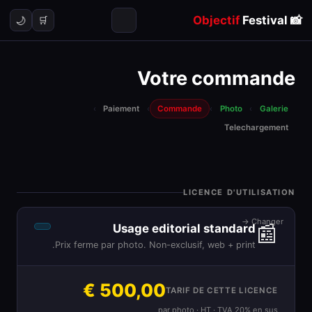
Objectif
Festival
📸
🌙
🛒
Votre commande
›
Paiement
›
Commande
›
Photo
›
Galerie
Telechargement
LICENCE D'UTILISATION
Changer →
📰
Usage editorial standard
Prix ferme par photo. Non-exclusif, web + print.
500,00 €
TARIF DE CETTE LICENCE
par photo · HT · TVA 20% en sus