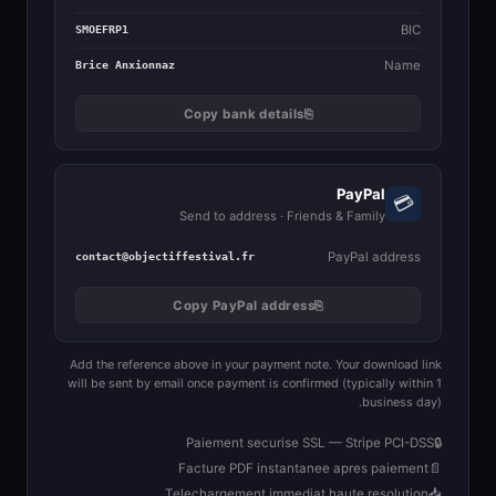
BIC
SMOEFRP1
Name
Brice Anxionnaz
Copy bank details
⎘
PayPal
💳
Send to address · Friends & Family
PayPal address
contact@objectiffestival.fr
Copy PayPal address
⎘
Add the reference above in your payment note. Your download link
will be sent by email once payment is confirmed (typically within 1
business day).
Paiement securise SSL — Stripe PCI-DSS
🔒
Facture PDF instantanee apres paiement
📄
Telechargement immediat haute resolution
📥