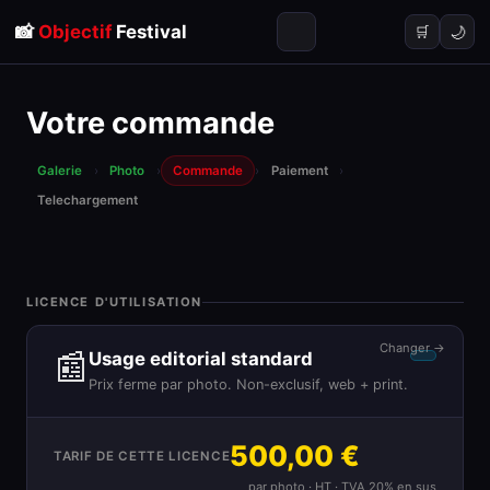
📸
Objectif
Festival
🌙
🛒
Votre commande
Galerie
›
Photo
›
Commande
›
Paiement
›
Telechargement
LICENCE D'UTILISATION
Changer →
📰
Usage editorial standard
Prix ferme par photo. Non-exclusif, web + print.
500,00 €
TARIF DE CETTE LICENCE
par photo · HT · TVA 20% en sus