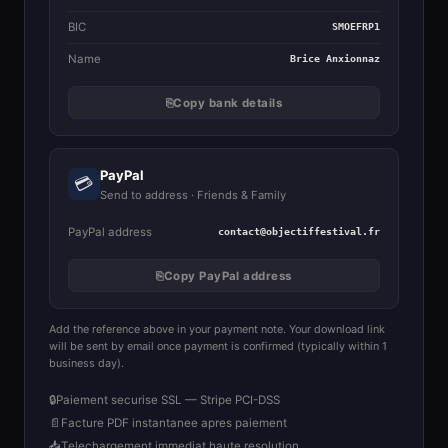
BIC
SMOEFRP1
Name
Brice Anxionnaz
⎘
Copy bank details
PayPal
💳
Send to address · Friends & Family
PayPal address
contact@objectiffestival.fr
⎘
Copy PayPal address
Add the reference above in your payment note. Your download link
will be sent by email once payment is confirmed (typically within 1
business day).
🔒
Paiement securise SSL — Stripe PCI-DSS
📄
Facture PDF instantanee apres paiement
📥
Telechargement immediat haute resolution