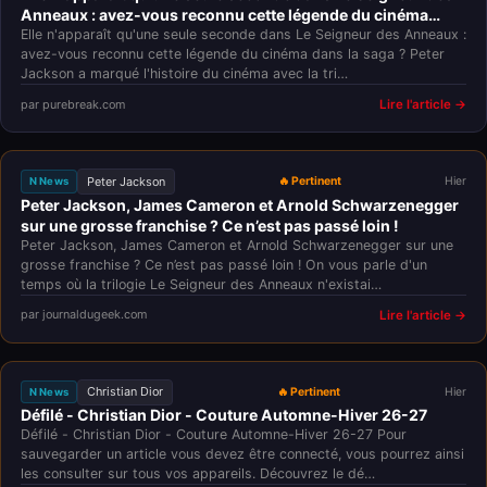
Anneaux : avez-vous reconnu cette légende du cinéma
dans la saga ?
Elle n'apparaît qu'une seule seconde dans Le Seigneur des Anneaux :
avez-vous reconnu cette légende du cinéma dans la saga ? Peter
Jackson a marqué l'histoire du cinéma avec la tri…
par purebreak.com
Lire l'article →
Peter Jackson
🔥 Pertinent
Hier
N News
Peter Jackson, James Cameron et Arnold Schwarzenegger
sur une grosse franchise ? Ce n’est pas passé loin !
Peter Jackson, James Cameron et Arnold Schwarzenegger sur une
grosse franchise ? Ce n’est pas passé loin ! On vous parle d'un
temps où la trilogie Le Seigneur des Anneaux n'existai…
par journaldugeek.com
Lire l'article →
Christian Dior
🔥 Pertinent
Hier
N News
Défilé - Christian Dior - Couture Automne-Hiver 26-27
Défilé - Christian Dior - Couture Automne-Hiver 26-27 Pour
sauvegarder un article vous devez être connecté, vous pourrez ainsi
les consulter sur tous vos appareils. Découvrez le dé…