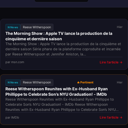
Reese Witherspoon
Hier
N News
The Morning Show : Apple TV lance la production de la
cinquième et dernière saison
The Morning Show : Apple TV lance la production de la cinquième et
dernière saison Série phare de la plateforme coproduite et incarnée
par Reese Witherspoon et Jennifer Aniston, la…
par msn.com
Lire l'article →
Reese Witherspoon
🔥 Pertinent
Hier
N News
Reese Witherspoon Reunites with Ex-Husband Ryan
Phillippe to Celebrate Son’s NYU Graduation! - IMDb
Reese Witherspoon Reunites with Ex-Husband Ryan Phillippe to
Celebrate Son’s NYU Graduation! - IMDb Reese Witherspoon
Reunites with Ex-Husband Ryan Phillippe to Celebrate Son’s NYU…
par IMDb
Lire l'article →