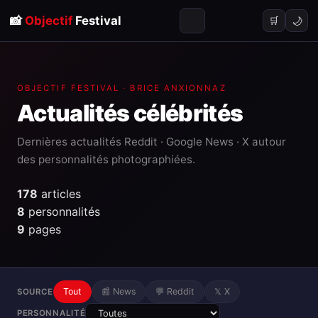
📸
Objectif
Festival
🌙
🛒
OBJECTIF FESTIVAL · BRICE ANXIONNAZ
Actualités
célébrités
Dernières actualités Reddit · Google News · X autour
des personnalités photographiées.
178
articles
8
personnalités
9
pages
Tout
📰 News
💬 Reddit
𝕏 X
SOURCE
PERSONNALITÉ