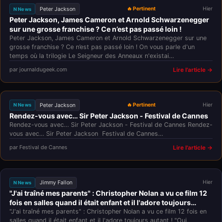
Peter Jackson
🔥 Pertinent
Hier
N News
Peter Jackson, James Cameron et Arnold Schwarzenegger
sur une grosse franchise ? Ce n’est pas passé loin !
Peter Jackson, James Cameron et Arnold Schwarzenegger sur une
grosse franchise ? Ce n’est pas passé loin ! On vous parle d'un
temps où la trilogie Le Seigneur des Anneaux n'existai…
par journaldugeek.com
Lire l'article →
Peter Jackson
🔥 Pertinent
Hier
N News
Rendez-vous avec… Sir Peter Jackson - Festival de Cannes
Rendez-vous avec… Sir Peter Jackson - Festival de Cannes Rendez-
vous avec… Sir Peter Jackson Festival de Cannes…
par Festival de Cannes
Lire l'article →
Jimmy Fallon
Hier
N News
"J'ai traîné mes parents" : Christopher Nolan a vu ce film 12
fois en salles quand il était enfant et il l'adore toujours
autant !
"J'ai traîné mes parents" : Christopher Nolan a vu ce film 12 fois en
salles quand il était enfant et il l'adore toujours autant ! "Oui,