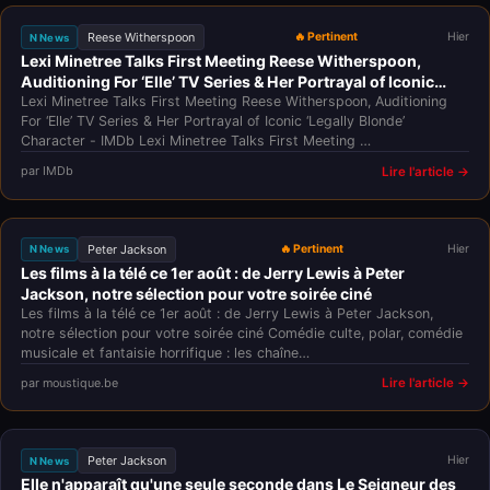
Reese Witherspoon
🔥 Pertinent
Hier
N News
Lexi Minetree Talks First Meeting Reese Witherspoon,
Auditioning For ‘Elle’ TV Series & Her Portrayal of Iconic
‘Legally Blonde’ Character - IMDb
Lexi Minetree Talks First Meeting Reese Witherspoon, Auditioning
For ‘Elle’ TV Series & Her Portrayal of Iconic ‘Legally Blonde’
Character - IMDb Lexi Minetree Talks First Meeting …
par IMDb
Lire l'article →
Peter Jackson
🔥 Pertinent
Hier
N News
Les films à la télé ce 1er août : de Jerry Lewis à Peter
Jackson, notre sélection pour votre soirée ciné
Les films à la télé ce 1er août : de Jerry Lewis à Peter Jackson,
notre sélection pour votre soirée ciné Comédie culte, polar, comédie
musicale et fantaisie horrifique : les chaîne…
par moustique.be
Lire l'article →
Peter Jackson
Hier
N News
Elle n'apparaît qu'une seule seconde dans Le Seigneur des