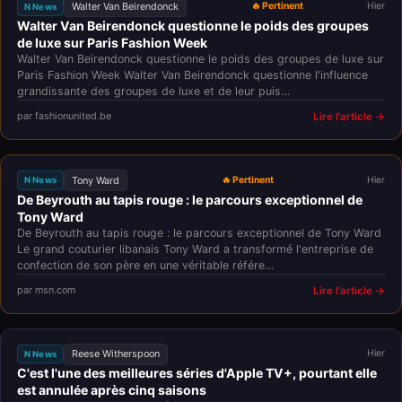
Walter Van Beirendonck
🔥 Pertinent
Hier
N News
Walter Van Beirendonck questionne le poids des groupes
de luxe sur Paris Fashion Week
Walter Van Beirendonck questionne le poids des groupes de luxe sur
Paris Fashion Week Walter Van Beirendonck questionne l'influence
grandissante des groupes de luxe et de leur puis…
par fashionunited.be
Lire l'article →
Tony Ward
🔥 Pertinent
Hier
N News
De Beyrouth au tapis rouge : le parcours exceptionnel de
Tony Ward
De Beyrouth au tapis rouge : le parcours exceptionnel de Tony Ward
Le grand couturier libanais Tony Ward a transformé l'entreprise de
confection de son père en une véritable référe…
par msn.com
Lire l'article →
Reese Witherspoon
Hier
N News
C'est l'une des meilleures séries d'Apple TV+, pourtant elle
est annulée après cinq saisons