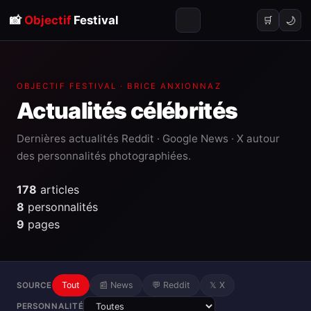
📸
Objectif
Festival
🌙
🛒
OBJECTIF FESTIVAL · BRICE ANXIONNAZ
Actualités
célébrités
Dernières actualités Reddit · Google News · X autour
des personnalités photographiées.
178
articles
8
personnalités
9
pages
Tout
📰 News
💬 Reddit
𝕏 X
SOURCE
PERSONNALITÉ