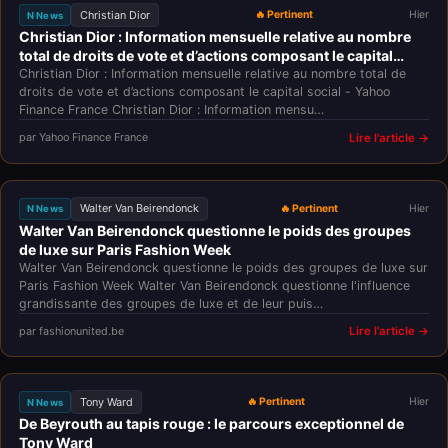
Christian Dior
🔥 Pertinent
Hier
N News
Christian Dior : Information mensuelle relative au nombre
total de droits de vote et d’actions composant le capital
social - Yahoo Finance France
Christian Dior : Information mensuelle relative au nombre total de
droits de vote et d’actions composant le capital social - Yahoo
Finance France Christian Dior : Information mensu…
par Yahoo Finance France
Lire l'article →
Walter Van Beirendonck
🔥 Pertinent
Hier
N News
Walter Van Beirendonck questionne le poids des groupes
de luxe sur Paris Fashion Week
Walter Van Beirendonck questionne le poids des groupes de luxe sur
Paris Fashion Week Walter Van Beirendonck questionne l'influence
grandissante des groupes de luxe et de leur puis…
par fashionunited.be
Lire l'article →
Tony Ward
🔥 Pertinent
Hier
N News
De Beyrouth au tapis rouge : le parcours exceptionnel de
Tony Ward