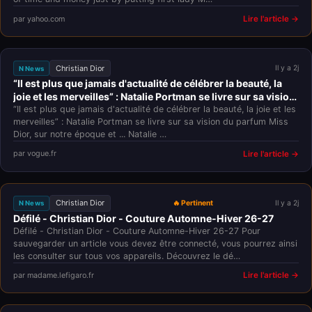
par yahoo.com
Lire l'article →
Christian Dior
Il y a 2j
N News
“Il est plus que jamais d'actualité de célébrer la beauté, la
joie et les merveilles” : Natalie Portman se livre sur sa vision
du parfum Miss Dior, sur notre époque et ...
“Il est plus que jamais d'actualité de célébrer la beauté, la joie et les
merveilles” : Natalie Portman se livre sur sa vision du parfum Miss
Dior, sur notre époque et ... Natalie …
par vogue.fr
Lire l'article →
Christian Dior
🔥 Pertinent
Il y a 2j
N News
Défilé - Christian Dior - Couture Automne-Hiver 26-27
Défilé - Christian Dior - Couture Automne-Hiver 26-27 Pour
sauvegarder un article vous devez être connecté, vous pourrez ainsi
les consulter sur tous vos appareils. Découvrez le dé…
par madame.lefigaro.fr
Lire l'article →