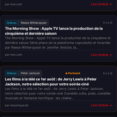
par msn.com
Lire l'article →
Reese Witherspoon
Il y a 2j
N News
The Morning Show : Apple TV lance la production de la
cinquième et dernière saison
The Morning Show : Apple TV lance la production de la cinquième et
dernière saison Série phare de la plateforme coproduite et incarnée
par Reese Witherspoon et Jennifer Aniston, la…
par msn.com
Lire l'article →
Peter Jackson
🔥 Pertinent
Il y a 2j
N News
Les films à la télé ce 1er août : de Jerry Lewis à Peter
Jackson, notre sélection pour votre soirée ciné
Les films à la télé ce 1er août : de Jerry Lewis à Peter Jackson,
notre sélection pour votre soirée ciné Comédie culte, polar, comédie
musicale et fantaisie horrifique : les chaîne…
par moustique.be
Lire l'article →