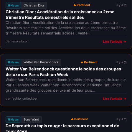
Christian Dior
🔥 Pertinent
Il y a 2j
N News
Christian Dior : Accélération de la croissance au 2ème
trimestre Résultats semestriels solides
Christian Dior : Accélération de la croissance au 2ème trimestre
Résultats semestriels solides Accélération de la croissance au 2ème
trimestre Résultats semestriels solides . Vente…
par lesoleil.com
Lire l'article →
Walter Van Beirendonck
🔥 Pertinent
Il y a 2j
N News
Walter Van Beirendonck questionne le poids des groupes
de luxe sur Paris Fashion Week
Walter Van Beirendonck questionne le poids des groupes de luxe sur
Paris Fashion Week Walter Van Beirendonck questionne l'influence
grandissante des groupes de luxe et de leur puis…
par fashionunited.be
Lire l'article →
Tony Ward
🔥 Pertinent
Il y a 2j
N News
De Beyrouth au tapis rouge : le parcours exceptionnel de
Tony Ward