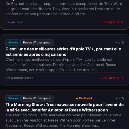
De Beyrouth au tapis rouge : le parcours exceptionnel de Tony Ward
Le grand couturier libanais Tony Ward a transformé l'entreprise de
confection de son père en une véritable référe…
par msn.com
Lire l'article →
Reese Witherspoon
Il y a 2j
N News
C'est l'une des meilleures séries d'Apple TV+, pourtant elle
est annulée après cinq saisons
C'est l'une des meilleures séries d'Apple TV+, pourtant elle est
annulée après cinq saisons Portée par Jennifer Aniston et Reese
Witherspoon, cette série Apple TV+ est l'une des pr…
par purebreak.com
Lire l'article →
Reese Witherspoon
🔥 Pertinent
Il y a 2j
N News
The Morning Show : Très mauvaise nouvelle pour l'avenir de
la série avec Jennifer Aniston et Reese Witherspoon
The Morning Show : Très mauvaise nouvelle pour l'avenir de la série
avec Jennifer Aniston et Reese Witherspoon Portée par Jennifer
Aniston et Reese Witherspoon, The Morning Show va…