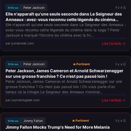
Peter Jackson
Il y a 2j
N News
Elle n'apparaît qu'une seule seconde dans Le Seigneur des
Anneaux : avez-vous reconnu cette légende du cinéma
dans la saga ?
Elle n'apparaît qu'une seule seconde dans Le Seigneur des Anneaux :
avez-vous reconnu cette légende du cinéma dans la saga ? Peter
Jackson a marqué l'histoire du cinéma avec la tri…
par purebreak.com
Lire l'article →
Peter Jackson
🔥 Pertinent
Il y a 2j
N News
Peter Jackson, James Cameron et Arnold Schwarzenegger
sur une grosse franchise ? Ce n’est pas passé loin !
Peter Jackson, James Cameron et Arnold Schwarzenegger sur une
grosse franchise ? Ce n’est pas passé loin ! On vous parle d'un
temps où la trilogie Le Seigneur des Anneaux n'existai…
par journaldugeek.com
Lire l'article →
Jimmy Fallon
🔥 Pertinent
Il y a 2j
N News
Jimmy Fallon Mocks Trump's Need for More Melania