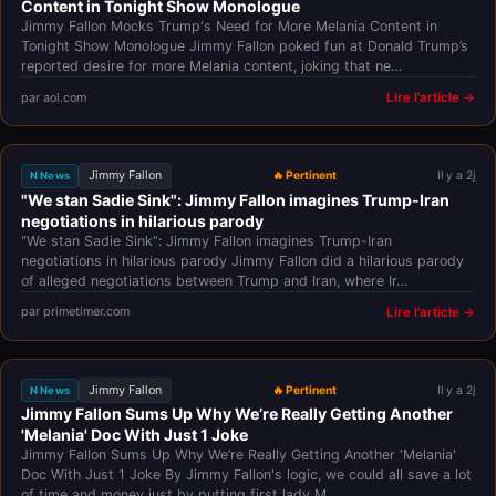
Content in Tonight Show Monologue
Jimmy Fallon Mocks Trump's Need for More Melania Content in
Tonight Show Monologue Jimmy Fallon poked fun at Donald Trump’s
reported desire for more Melania content, joking that ne…
par aol.com
Lire l'article →
Jimmy Fallon
🔥 Pertinent
Il y a 2j
N News
"We stan Sadie Sink": Jimmy Fallon imagines Trump-Iran
negotiations in hilarious parody
"We stan Sadie Sink": Jimmy Fallon imagines Trump-Iran
negotiations in hilarious parody Jimmy Fallon did a hilarious parody
of alleged negotiations between Trump and Iran, where Ir…
par primetimer.com
Lire l'article →
Jimmy Fallon
🔥 Pertinent
Il y a 2j
N News
Jimmy Fallon Sums Up Why We’re Really Getting Another
'Melania' Doc With Just 1 Joke
Jimmy Fallon Sums Up Why We’re Really Getting Another 'Melania'
Doc With Just 1 Joke By Jimmy Fallon's logic, we could all save a lot
of time and money just by putting first lady M…