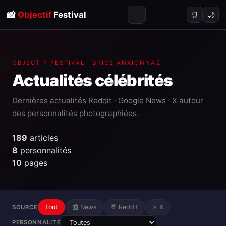
📸
Objectif
Festival
🌙
🛒
OBJECTIF FESTIVAL · BRICE ANXIONNAZ
Actualités
célébrités
Dernières actualités Reddit · Google News · X autour
des personnalités photographiées.
189
articles
8
personnalités
10
pages
Tout
📰 News
💬 Reddit
𝕏 X
SOURCE
PERSONNALITÉ