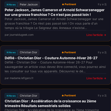
Peter Jackson
🔥 Pertinent
Il y a 2j
N News
Peter Jackson, James Cameron et Arnold Schwarzenegger
sur une grosse franchise ? Ce n’est pas passé loin !
Peter Jackson, James Cameron et Arnold Schwarzenegger sur une
grosse franchise ? Ce n’est pas passé loin ! On vous parle d'un
temps où la trilogie Le Seigneur des Anneaux n'existai…
par journaldugeek.com
Lire l'article →
Christian Dior
🔥 Pertinent
Il y a 2j
N News
Défilé - Christian Dior - Couture Automne-Hiver 26-27
Défilé - Christian Dior - Couture Automne-Hiver 26-27 Pour
sauvegarder un article vous devez être connecté, vous pourrez ainsi
les consulter sur tous vos appareils. Découvrez le dé…
par madame.lefigaro.fr
Lire l'article →
Christian Dior
🔥 Pertinent
Il y a 2j
N News
Christian Dior : Accélération de la croissance au 2ème
trimestre Résultats semestriels solides
Christian Dior : Accélération de la croissance au 2ème trimestre