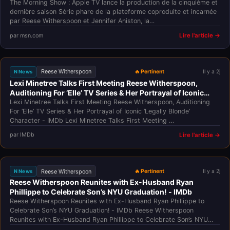
The Morning Show : Apple TV lance la production de la cinquième et
dernière saison Série phare de la plateforme coproduite et incarnée
par Reese Witherspoon et Jennifer Aniston, la…
par msn.com
Lire l'article →
Reese Witherspoon
🔥 Pertinent
Il y a 2j
N News
Lexi Minetree Talks First Meeting Reese Witherspoon,
Auditioning For ‘Elle’ TV Series & Her Portrayal of Iconic
‘Legally Blonde’ Character - IMDb
Lexi Minetree Talks First Meeting Reese Witherspoon, Auditioning
For ‘Elle’ TV Series & Her Portrayal of Iconic ‘Legally Blonde’
Character - IMDb Lexi Minetree Talks First Meeting …
par IMDb
Lire l'article →
Reese Witherspoon
🔥 Pertinent
Il y a 2j
N News
Reese Witherspoon Reunites with Ex-Husband Ryan
Phillippe to Celebrate Son’s NYU Graduation! - IMDb
Reese Witherspoon Reunites with Ex-Husband Ryan Phillippe to
Celebrate Son’s NYU Graduation! - IMDb Reese Witherspoon
Reunites with Ex-Husband Ryan Phillippe to Celebrate Son’s NYU…