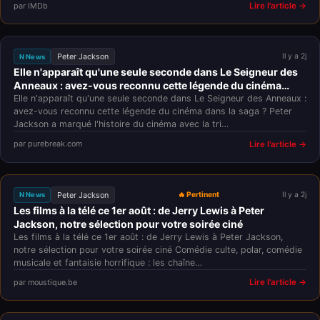
par IMDb
Lire l'article →
Peter Jackson
Il y a 2j
N News
Elle n'apparaît qu'une seule seconde dans Le Seigneur des
Anneaux : avez-vous reconnu cette légende du cinéma
dans la saga ?
Elle n'apparaît qu'une seule seconde dans Le Seigneur des Anneaux :
avez-vous reconnu cette légende du cinéma dans la saga ? Peter
Jackson a marqué l'histoire du cinéma avec la tri…
par purebreak.com
Lire l'article →
Peter Jackson
🔥 Pertinent
Il y a 2j
N News
Les films à la télé ce 1er août : de Jerry Lewis à Peter
Jackson, notre sélection pour votre soirée ciné
Les films à la télé ce 1er août : de Jerry Lewis à Peter Jackson,
notre sélection pour votre soirée ciné Comédie culte, polar, comédie
musicale et fantaisie horrifique : les chaîne…
par moustique.be
Lire l'article →