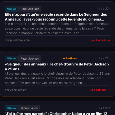
Peter Jackson
Il y a 20h
N News
Elle n'apparaît qu'une seule seconde dans Le Seigneur des
Anneaux : avez-vous reconnu cette légende du cinéma
dans la saga ?
Elle n'apparaît qu'une seule seconde dans Le Seigneur des Anneaux :
avez-vous reconnu cette légende du cinéma dans la saga ? Peter
Jackson a marqué l'histoire du cinéma avec la tri…
par purebreak.com
Lire l'article →
Peter Jackson
🔥 Pertinent
Il y a 20h
N News
«Seigneur des anneaux»: le chef-d’œuvre de Peter Jackson
a 25 ans
«Seigneur des anneaux»: le chef-d’œuvre de Peter Jackson a 25 ans
Peter Jackson avait réussi l'impossible en adaptant Tolkien. Un
nouveau film centré sur Gollum est en tournage en …
par 24heures.ch
Lire l'article →
Jimmy Fallon
Il y a 20h
N News
"J'ai traîné mes parents" : Christopher Nolan a vu ce film 12