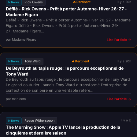
Rick Owens
🔥 Pertinent
Il y a 20h
N News
Défilé - Rick Owens - Prêt à porter Automne-Hiver 26-27 -
Madame Figaro
Défilé - Rick Owens - Prêt à porter Automne-Hiver 26-27 - Madame
Figaro Défilé - Rick Owens - Prêt à porter Automne-Hiver 26-
27 Madame Figaro…
par Madame Figaro
Lire l'article →
Tony Ward
🔥 Pertinent
Il y a 20h
N News
De Beyrouth au tapis rouge : le parcours exceptionnel de
Tony Ward
De Beyrouth au tapis rouge : le parcours exceptionnel de Tony Ward
Le grand couturier libanais Tony Ward a transformé l'entreprise de
confection de son père en une véritable référe…
par msn.com
Lire l'article →
Reese Witherspoon
Il y a 2j
N News
The Morning Show : Apple TV lance la production de la
cinquième et dernière saison