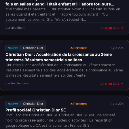
fois en salles quand il était enfant et il l'adore toujours
autant !
"J'ai traîné mes parents" : Christopher Nolan a vu ce film 12 fois en
salles quand il était enfant et il l'adore toujours autant ! "Oui,
absolument. Le premier Star Wars", répond N…
par allocine.fr
Lire l'article →
Christian Dior
🔥 Pertinent
Il y a 20h
N News
Christian Dior : Accélération de la croissance au 2ème
trimestre Résultats semestriels solides
Christian Dior : Accélération de la croissance au 2ème trimestre
Résultats semestriels solides Accélération de la croissance au 2ème
trimestre Résultats semestriels solides . Vente…
par lesoleil.com
Lire l'article →
Christian Dior
🔥 Pertinent
Il y a 20h
N News
Profil société Christian Dior SE
Profil société Christian Dior SE Christian Dior SE est une société
holding organisée autour de 6 pôles d'activités : La répartition
géographique du CA est la suivante : France (8,3…