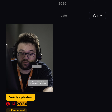
2026
1 date
Voir →
Voir les photos
📷 14
2024
✨ Événement