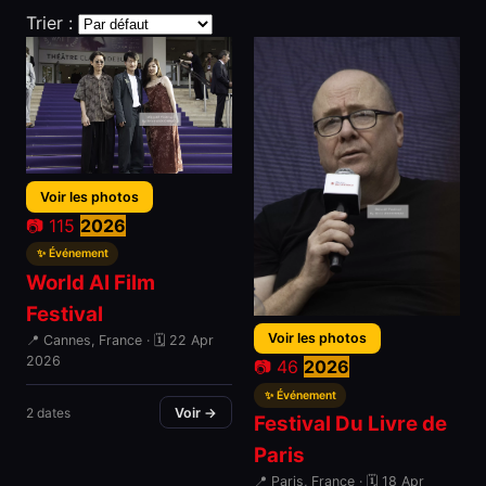
Trier :
Voir les photos
📷 115
2026
✨ Événement
World AI Film
Festival
Voir les photos
📍 Cannes, France · 🗓 22 Apr
2026
📷 46
2026
✨ Événement
2 dates
Voir →
Festival Du Livre de
Paris
📍 Paris, France · 🗓 18 Apr