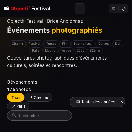
📸
Objectif
Festival
🌙
🛒
Objectif Festival · Brice Anxionnaz
Événements
photographiés
Cinema
Festival
France
Film
International
Cannes
Del
Italie
Mostra
Venise
2025
82Eme
Couvertures photographiques d'événements
culturels, soirées et rencontres.
3
événements
175
photos
Tous
📍 Cannes
📍 Paris