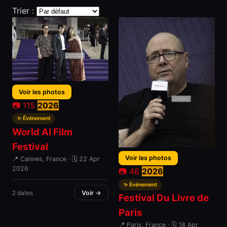
Trier :
Voir les photos
📷 115
2026
✨ Événement
World AI Film
Festival
Voir les photos
📍 Cannes, France · 🗓 22 Apr
2026
📷 46
2026
✨ Événement
2 dates
Voir →
Festival Du Livre de
Paris
📍 Paris, France · 🗓 18 Apr