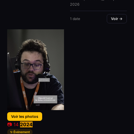
2026
1 date
Voir →
Voir les photos
📷 14
2024
✨ Événement