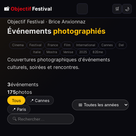
📸
Objectif
Festival
🌙
🛒
Objectif Festival · Brice Anxionnaz
Événements
photographiés
Cinema
Festival
France
Film
International
Cannes
Del
Italie
Mostra
Venise
2025
82Eme
Couvertures photographiques d'événements
culturels, soirées et rencontres.
3
événements
175
photos
Tous
📍 Cannes
📍 Paris