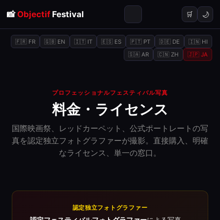
📸
Objectif
Festival
🌙
🛒
🇫🇷 FR
🇬🇧 EN
🇮🇹 IT
🇪🇸 ES
🇵🇹 PT
🇩🇪 DE
🇮🇳 HI
🇸🇦 AR
🇨🇳 ZH
🇯🇵 JA
プロフェッショナルフェスティバル写真
料金・ライセンス
国際映画祭、レッドカーペット、公式ポートレートの写
真を認定独立フォトグラファーが撮影。直接購入、明確
なライセンス、単一の窓口。
認定独立フォトグラファー