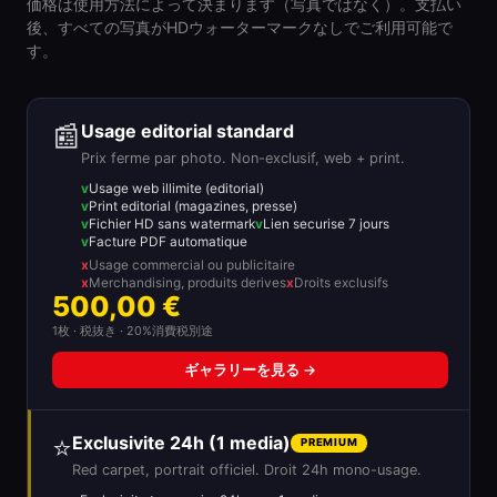
価格は使用方法によって決まります（写真ではなく）。支払い
後、すべての写真がHDウォーターマークなしでご利用可能で
す。
📰
Usage editorial standard
Prix ferme par photo. Non-exclusif, web + print.
Usage web illimite (editorial)
Print editorial (magazines, presse)
Fichier HD sans watermark
Lien securise 7 jours
Facture PDF automatique
Usage commercial ou publicitaire
Merchandising, produits derives
Droits exclusifs
500,00 €
1枚 · 税抜き · 20%消費税別途
ギャラリーを見る →
⭐
Exclusivite 24h (1 media)
PREMIUM
Red carpet, portrait officiel. Droit 24h mono-usage.