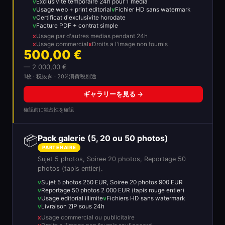
Exclusivite temporaire 24h pour 1 media
Usage web + print editorial
Fichier HD sans watermark
Certificat d'exclusivite horodate
Facture PDF + contrat simple
Usage par d'autres medias pendant 24h
Usage commercial
Droits a l'image non fournis
500,00 €
— 2 000,00 €
1枚 · 税抜き · 20%消費税別途
ギャラリーを見る →
確認前に独占性を確認
📦
Pack galerie (5, 20 ou 50 photos)
PARTENAIRE
Sujet 5 photos, Soiree 20 photos, Reportage 50
photos (tapis entier).
Sujet 5 photos 250 EUR, Soiree 20 photos 900 EUR
Reportage 50 photos 2 000 EUR (tapis rouge entier)
Usage editorial illimite
Fichiers HD sans watermark
Livraison ZIP sous 24h
Usage commercial ou publicitaire