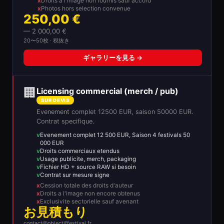
Droits a l'image non fournis sauf accord
Photos hors selection convenue
250,00 €
— 2 000,00 €
20〜50枚 · 税抜き
ギャラリーを見る →
🏢
Licensing commercial (merch / pub)
SUR DEVIS
Evenement complet 12500 EUR, saison 50000 EUR.
Contrat specifique.
Evenement complet 12 500 EUR, Saison 4 festivals 50
000 EUR
Droits commerciaux etendus
Usage publicite, merch, packaging
Fichier HD + source RAW si besoin
Contrat sur mesure signe
Cession totale des droits d'auteur
Droits a l'image non encore obtenus
Exclusivite sectorielle sauf avenant
お見積もり
contact@objectiffestival.fr