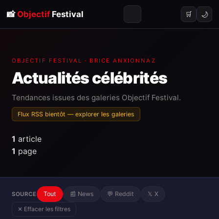
📸
Objectif
Festival
🌙
🛒
OBJECTIF FESTIVAL · BRICE ANXIONNAZ
Actualités
célébrités
Tendances issues des galeries Objectif Festival.
Flux RSS bientôt —
explorer les galeries
1
article
1
page
Tout
📰 News
💬 Reddit
𝕏 X
SOURCE
✕ Effacer les filtres