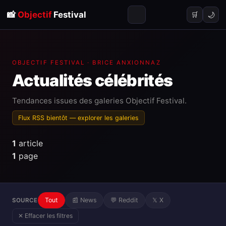
📸
Objectif
Festival
🌙
🛒
OBJECTIF FESTIVAL · BRICE ANXIONNAZ
Actualités
célébrités
Tendances issues des galeries Objectif Festival.
Flux RSS bientôt —
explorer les galeries
1
article
1
page
Tout
📰 News
💬 Reddit
𝕏 X
SOURCE
✕ Effacer les filtres