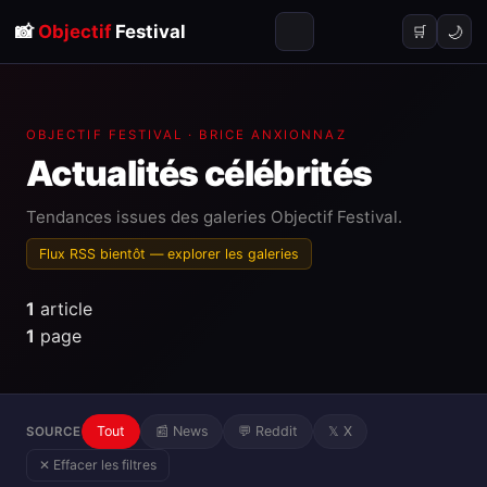
📸
Objectif
Festival
🌙
🛒
OBJECTIF FESTIVAL · BRICE ANXIONNAZ
Actualités
célébrités
Tendances issues des galeries Objectif Festival.
Flux RSS bientôt —
explorer les galeries
1
article
1
page
Tout
📰 News
💬 Reddit
𝕏 X
SOURCE
✕ Effacer les filtres