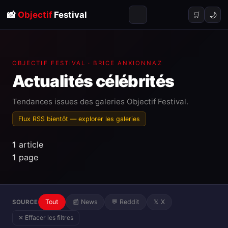
📸
Objectif
Festival
🌙
🛒
OBJECTIF FESTIVAL · BRICE ANXIONNAZ
Actualités
célébrités
Tendances issues des galeries Objectif Festival.
Flux RSS bientôt —
explorer les galeries
1
article
1
page
Tout
📰 News
💬 Reddit
𝕏 X
SOURCE
✕ Effacer les filtres