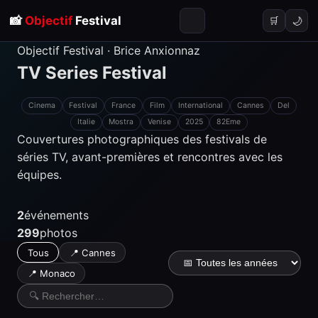
📸
Objectif
Festival
🌙
🛒
Objectif Festival · Brice Anxionnaz
TV Series
Festival
Cinema
Festival
France
Film
International
Cannes
Del
Italie
Mostra
Venise
2025
82Eme
Couvertures photographiques des festivals de
séries TV, avant-premières et rencontres avec les
équipes.
2
événements
299
photos
Tous
📍 Cannes
📍 Monaco