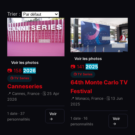
Trier :
Voir les photos
Voir les photos
📷 141
2025
📷 158
2026
📺 TV Series
📺 TV Series
64th Monte Carlo TV
Canneseries
Festival
📍 Cannes, France · 🗓 25 Apr
📍 Monaco, France · 🗓 13 Jun
2026
2025
1 date · 37
Voir
1 date · 16
Voir
→
personnalités
→
personnalités