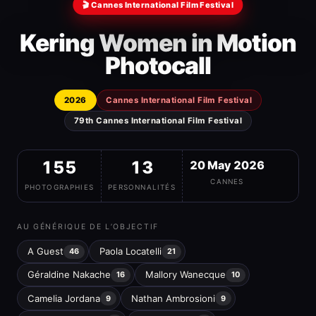
🎬 Cannes International Film Festival
Kering Women in Motion
Photocall
2026
Cannes International Film Festival
79th Cannes International Film Festival
155
13
20 May 2026
CANNES
PHOTOGRAPHIES
PERSONNALITÉS
AU GÉNÉRIQUE DE L’OBJECTIF
A Guest
Paola Locatelli
46
21
Géraldine Nakache
Mallory Wanecque
16
10
Camelia Jordana
Nathan Ambrosioni
9
9