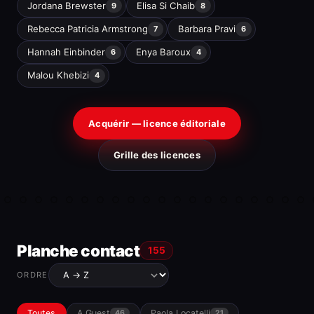
Jordana Brewster
Elisa Si Chaib
9
8
Rebecca Patricia Armstrong
Barbara Pravi
7
6
Hannah Einbinder
Enya Baroux
6
4
Malou Khebizi
4
Acquérir — licence éditoriale
Grille des licences
Planche contact
155
ORDRE
Toutes
A Guest
Paola Locatelli
46
21