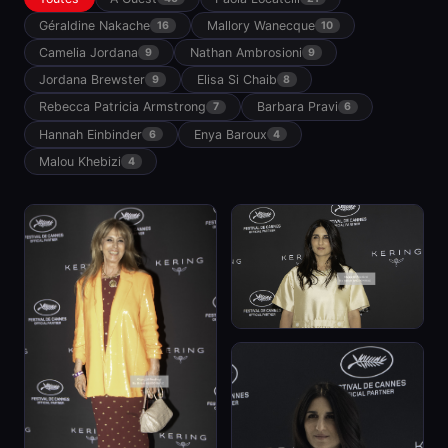
Géraldine Nakache
Mallory Wanecque
16
10
Camelia Jordana
Nathan Ambrosioni
9
9
Jordana Brewster
Elisa Si Chaib
9
8
Rebecca Patricia Armstrong
Barbara Pravi
7
6
Hannah Einbinder
Enya Baroux
6
4
Malou Khebizi
4