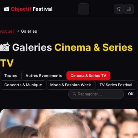
📸
Objectif
Festival
🌙
🛒
Accueil
→
Galeries
📸 Galeries
Cinema & Series
TV
Toutes
Autres Evenements
Cinema & Series TV
Concerts & Musique
Mode & Fashion Week
TV Series Festival
OK