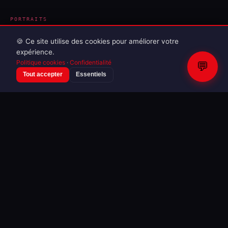
PORTRAITS
Auteurs &
Écrivains
TOUS LES AUTEURS →
🍪 Ce site utilise des cookies pour améliorer votre
expérience.
Politique cookies
·
Confidentialité
💬
Tout accepter
Essentiels
Sophie Marceau
1 galerie
Niko Takian