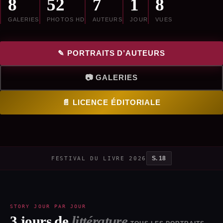
8
52
7
1
8
GALERIES
PHOTOS HD
AUTEURS
JOUR
VUES
✎ PORTRAITS D’AUTEURS
📷 GALERIES
📄 LICENCE ÉDITORIALE
S. 18
FESTIVAL DU LIVRE 2026
STORY JOUR PAR JOUR
3 jours de
littérature