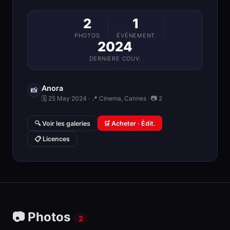
2
1
PHOTOS
ÉVÉNEMENT
2024
DERNIÈRE COUV.
Anora
📸
🗓 25 May 2024 · 📍 Cinema, Cannes · 📷 2
🔍 Voir les galeries
🛒 Acheter · Édit.
📋 Licences
📷 Photos
2