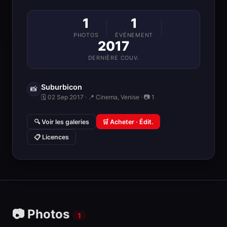
1
1
PHOTOS
ÉVÉNEMENT
2017
DERNIÈRE COUV.
Suburbicon
📸
🗓 02 Sep 2017 · 📍 Cinema, Venise · 📷 1
🔍 Voir les galeries
🛒 Acheter · Édit.
📋 Licences
📷 Photos
1