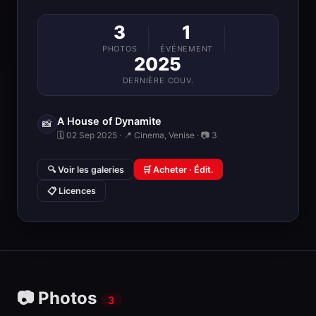
3
1
PHOTOS
ÉVÉNEMENT
2025
DERNIÈRE COUV.
A House of Dynamite
📸
🗓 02 Sep 2025 · 📍 Cinema, Venise · 📷 3
🔍 Voir les galeries
🛒 Acheter · Édit.
📋 Licences
📷 Photos
3