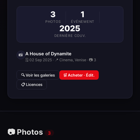
3
1
PHOTOS
ÉVÉNEMENT
2025
DERNIÈRE COUV.
A House of Dynamite
📸
🗓 02 Sep 2025 · 📍 Cinema, Venise · 📷 3
🔍 Voir les galeries
🛒 Acheter · Édit.
📋 Licences
📷 Photos
3