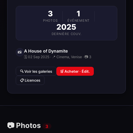
3
1
PHOTOS
ÉVÉNEMENT
2025
DERNIÈRE COUV.
A House of Dynamite
📸
🗓 02 Sep 2025 · 📍 Cinema, Venise · 📷 3
🔍 Voir les galeries
🛒 Acheter · Édit.
📋 Licences
📷 Photos
3