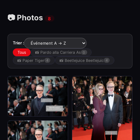
📷 Photos
8
Trier :
Tous
📸 Pardo alla Carriera As
0
📸 Paper Tiger
📸 Beetlejuice Beetlejuic
4
4