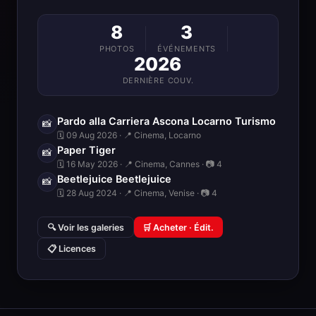
8
3
PHOTOS
ÉVÉNEMENTS
2026
DERNIÈRE COUV.
Pardo alla Carriera Ascona Locarno Turismo
📸
🗓 09 Aug 2026 · 📍 Cinema, Locarno
Paper Tiger
📸
🗓 16 May 2026 · 📍 Cinema, Cannes · 📷 4
Beetlejuice Beetlejuice
📸
🗓 28 Aug 2024 · 📍 Cinema, Venise · 📷 4
🔍 Voir les galeries
🛒 Acheter · Édit.
📋 Licences