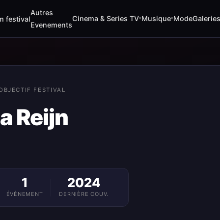
Autres
Cinema & Series TV
Musique
Mode
Galerie
m festival
▾
▾
Evenements
OBJECTIF FESTIVAL
a Reijn
1
2024
ÉVÉNEMENT
DERNIÈRE COUV.