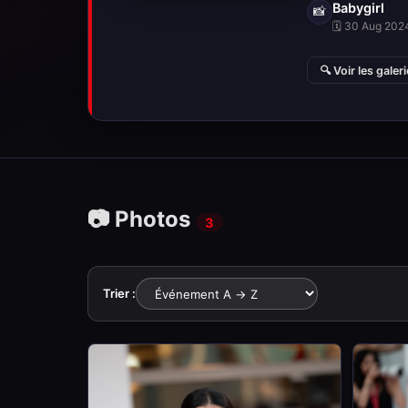
Babygirl
📸
🗓 30 Aug 2024
🔍 Voir les galer
📷 Photos
3
Trier :