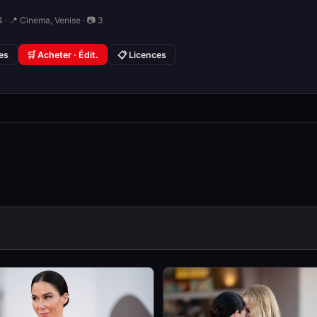
 · 📍 Cinema, Venise · 📷 3
ies
🛒 Acheter · Édit.
📋 Licences