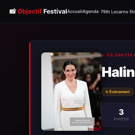
📸
Objectif
Festival
Accueil
Agenda
79th Locarno fil
← CÉLÉBRITÉS
·
Halin
✨ Événement
3
PHOTOS