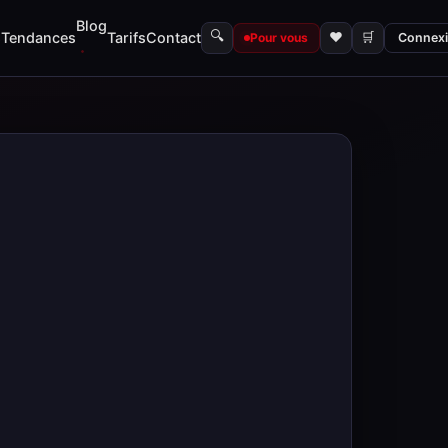
Blog
🔍
s
Tendances
Tarifs
Contact
♥
🛒
Pour vous
Connex